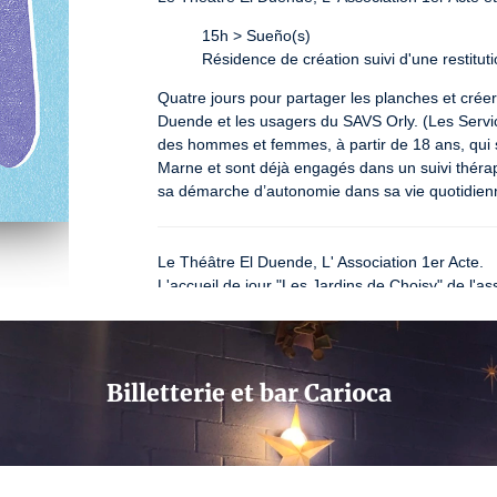
15h > Sueño(s)

Résidence de création suivi d'une restituti
Quatre jours pour partager les planches et créer 
Duende et les usagers du SAVS Orly. (Les Servi
des hommes et femmes, à partir de 18 ans, qui so
Marne et sont déjà engagés dans un suivi thérap
sa démarche d’autonomie dans sa vie quotidienne 
Le Théâtre El Duende, L' Association 1er Acte.

L'accueil de jour "Les Jardins de Choisy" de l'a
l'EMP (Externat Medico-Pedagogique) "L'avenir
19h > Sincères, spontanés, inconditionnels
Résidence de création suivi d'une restituti
Billetterie et bar Carioca
Quelques jours de création pour replacer au centr
regroupés vulgairement sous le terme "déficient
Le temps de quelques instants, être ramenés à n
Devenir spectateurs de rapports, mouvements et 