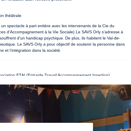
on théâtrale
un spectacle à part entière avec les intervenants de la Cie du 
ces d’Accompagnement à la Vie Sociale) Le SAVS Orly s’adresse à 
uffrent d’un handicap psychique. De plus, ils habitent le Val-de-
eutique. Le SAVS Orly a pour objectif de soutenir la personne dans 
et l’intégration dans la société.
ssociation ETAI (Entraide Travail Accompagnement Insertion)

", association AFASER présentent
.

on théâtrale
e de la scène toute la force, la beauté et la puissance de 6 artistes, 
 mentaux".

os propres déficiences :

contacts authentiques ;
