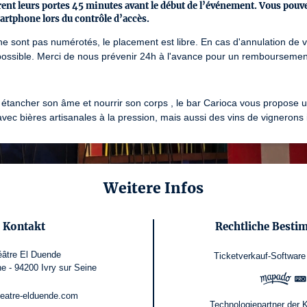
Recevoir à l'état brut et dans une générosité san
rent leurs portes 45 minutes avant le début de l’événement. Vous pouvez 
Sincères, spontanés, inconditionnels.
artphone lors du contrôle d’accès.
ne sont pas numérotés, le placement est libre. En cas d'annulation de 
Les artistes sont issus de 2 structures handicap
ossible. Merci de nous prévenir 24h à l'avance pour un remboursement
Ateliers animés par Margaux Gander
Le Théâtre El Duende, L' Association 1er Acte.

 étancher son âme et nourrir son corps , le bar Carioca vous propose un
La maison de quartier Pierre et Marie Curie pré
ec bières artisanales à la pression, mais aussi des vins de vignerons
20h > Différent·e·s

Résidence de création suivi d'une restituti
Animé par Mehdi Kerouani et Vanina Adro
Weitere Infos
Le Théâtre El Duende présente
Kontakt
Rechtliche Best
20h30 > Objectif Autistan

Seul en scène de Matthieu Lancelot

âtre El Duende
Ticketverkauf-Software
Mise en scène Sebastian Castro
e - 94200 Ivry sur Seine
Connaissez-vous l’Autistan ? C’est comme un pay
eatre-elduende.com
de paix que l’on cherche toute sa vie, mais que l
Technologiepartner der 