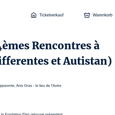
Ticketverkauf
Warenkorb
4èmes Rencontres à
ifferentes et Autistan)
arente, Anis Gras - le lieu de l'Autre

t la Fondation Elan retrouvé présentent