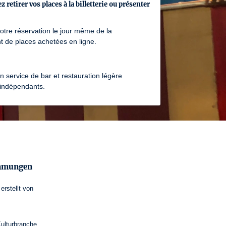
s calcul leur empathie, leur lumière, leur tendresse, leur amour.

retirer vos places à la billetterie ou présenter
votre réservation le jour même de la
 du Val de Marne

 de places achetées en ligne.
 service de bar et restauration légère
sentent
 indépendants.
on théâtrale

ver
immungen
erstellt von
s que l’on ne voit, mais qui existe du fond de nos cœurs. Un havre 
’on peut trouver partout au fil de nos rencontres, au fur et à mesure 
Kulturbranche