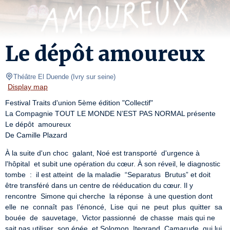
Le dépôt amoureux
Théâtre El Duende
(
Ivry sur seine
)
Display map
Festival Traits d'union 5ème édition "Collectif"

La Compagnie TOUT LE MONDE N’EST PAS NORMAL présente

Le dépôt  amoureux

De Camille Plazard
À la suite d'un choc  galant, Noé est transporté  d'urgence à 
l'hôpital  et subit une opération du cœur. À son réveil, le diagnostic 
tombe  :  il est atteint  de la maladie  “Separatus  Brutus” et doit  
être transféré dans un centre de rééducation du cœur. Il y 
rencontre  Simone qui cherche  la réponse  à une question dont  
elle  ne  connaît  pas  l’énoncé,  Lise  qui  ne  peut  plus  quitter  sa  
bouée  de  sauvetage,  Victor passionné  de chasse  mais qui ne 
sait pas utiliser  son épée  et Solomon  Itegrand  Camarude  qui lui 