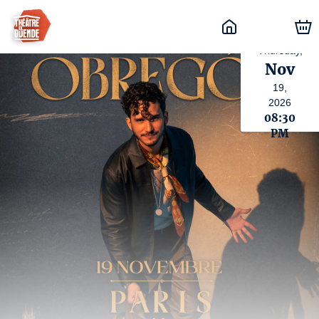
Thursday,
Nov
19,
2026
08:30
PM