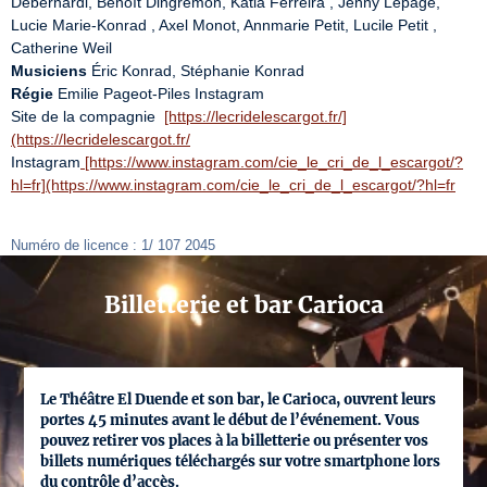
Debernardi, Benoît Dingremon, Katia Ferreira , Jenny Lepage, 
Lucie Marie-Konrad , Axel Monot, Annmarie Petit, Lucile Petit , 
Musiciens
Régie
 Emilie Pageot-Piles Instagram

Site de la compagnie  
[https://lecridelescargot.fr/]
(https://lecridelescargot.fr/
Instagram
 [https://www.instagram.com/cie_le_cri_de_l_escargot/?
hl=fr](https://www.instagram.com/cie_le_cri_de_l_escargot/?hl=fr
Numéro de licence : 1/ 107 2045
Billetterie et bar Carioca
Le Théâtre El Duende et son bar, le Carioca, ouvrent leurs
portes 45 minutes avant le début de l’événement. Vous
pouvez retirer vos places à la billetterie ou présenter vos
billets numériques téléchargés sur votre smartphone lors
du contrôle d’accès.