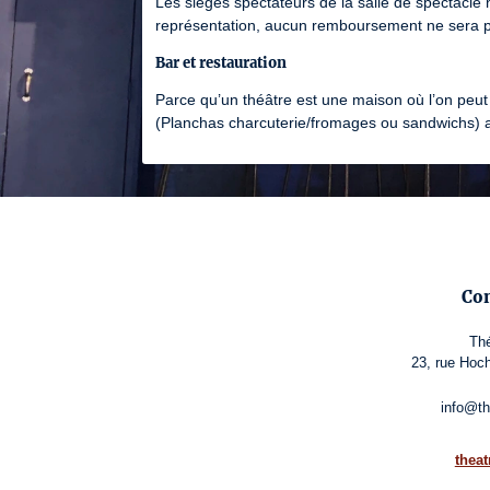
Les sièges spectateurs de la salle de spectacle 
représentation, aucun remboursement ne sera p
Bar et restauration
Parce qu’un théâtre est une maison où l’on peut
(Planchas charcuterie/fromages ou sandwichs) av
Con
Thé
23, rue Hoch
info@th
thea