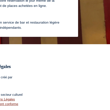
votre réservation le jour même de la
 de places achetées en ligne.
 service de bar et restauration légère
 indépendants.
égales
créé par
secteur culturel
s Légales
ment conforme