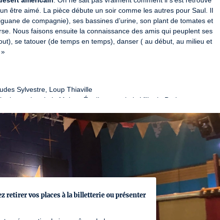
désert américain
. On ne sait pas vraiment comment il s’est retrouvé 
 d’un être aimé. La pièce débute un soir comme les autres pour Saul. Il 
guane de compagnie), ses bassines d’urine, son plant de tomates et 
erse. Nous faisons ensuite la connaissance des amis qui peuplent ses 
tout), se tatouer (de temps en temps), danser ( au début, au milieu et 
 »
ie du soutien de la Maison Étudiante et de la Ville de Paris.

m’ Ruth Bader Ginsburg ainsi qu’avec la coopérative Cross Media 
re El Duende. Ce projet remercie Isabelle Mestre, professeure au 
nt.
retirer vos places à la billetterie ou présenter