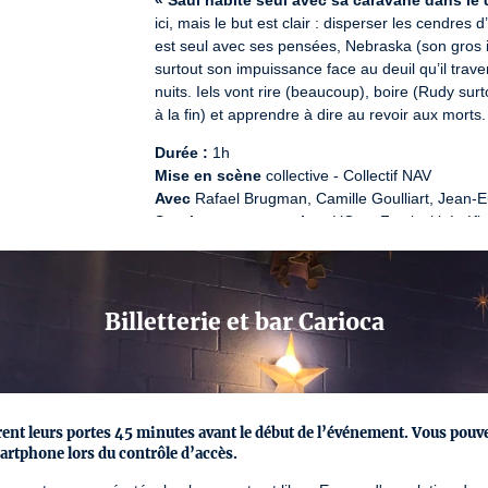
« Saul habite seul avec sa caravane dans le 
ici, mais le but est clair : disperser les cendres
est seul avec ses pensées, Nebraska (son gros i
surtout son impuissance face au deuil qu’il trav
nuits. Iels vont rire (beaucoup), boire (Rudy sur
à la fin) et apprendre à dire au revoir aux morts.
Durée :
Mise en scène
Avec
Soutiens et partenaires
 L’Octo Festival bénéfic
Il collabore également avec le Centre Paris Ani
Culture.

Depuis 2024, l’Octo Festival est établi au Théât
conservatoire du 19e, pour son accompagneme
Billetterie et bar Carioca
Numéro de licence : 1/ 107 2045
rent leurs portes 45 minutes avant le début de l’événement. Vous pouvez 
artphone lors du contrôle d’accès.