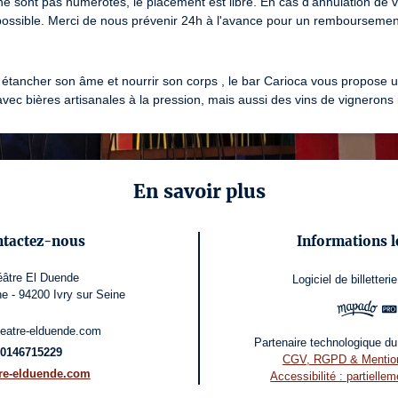
ne sont pas numérotés, le placement est libre. En cas d'annulation de 
ossible. Merci de nous prévenir 24h à l'avance pour un remboursement
 étancher son âme et nourrir son corps , le bar Carioca vous propose un
ec bières artisanales à la pression, mais aussi des vins de vignerons
En savoir plus
tactez-nous
Informations l
âtre El Duende
Logiciel de billetterie
e - 94200 Ivry sur Seine
eatre-elduende.com
Partenaire technologique du 
0146715229
CGV, RGPD & Mention
tre-elduende.com
Accessibilité : partielle